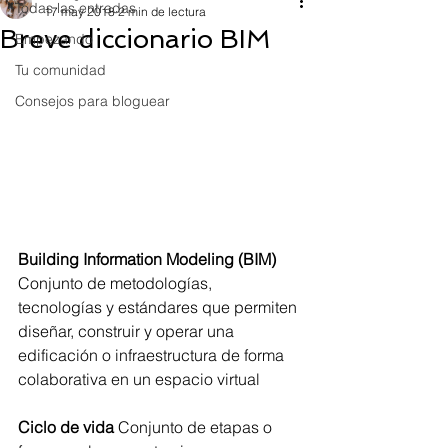
Todas las entradas
17 may 2018
2 min de lectura
Breve diccionario BIM
Empezando
Tu comunidad
Consejos para bloguear
Building Information Modeling (BIM)
Conjunto de metodologías, 
tecnologías y estándares que permiten 
diseñar, construir y operar una 
edificación o infraestructura de forma 
colaborativa en un espacio virtual 
Ciclo de vida
 Conjunto de etapas o 